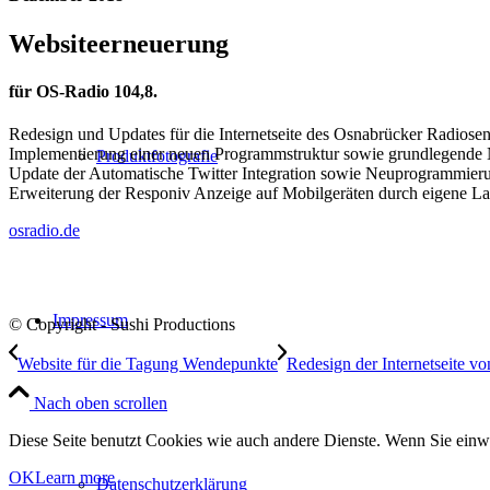
Websiteerneuerung
für OS-Radio 104,8.
Redesign und Updates für die Internetseite des Osnabrücker Radiose
Implementierung einer neuen Programmstruktur sowie grundlegende N
Produktfotografie
Update der Automatische Twitter Integration sowie Neuprogrammieru
Erweiterung der Responiv Anzeige auf Mobilgeräten durch eigene L
osradio.de
Impressum
© Copyright - Sushi Productions
Website für die Tagung Wendepunkte
Redesign der Internetseite 
Nach oben scrollen
Diese Seite benutzt Cookies wie auch andere Dienste. Wenn Sie einwi
OK
Learn more
Datenschutzerklärung