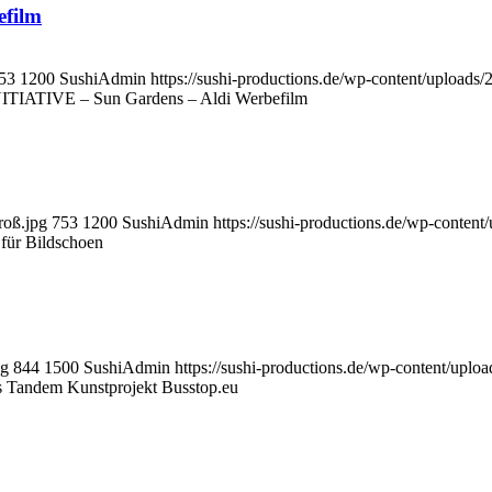
film
53
1200
SushiAdmin
https://sushi-productions.de/wp-content/uploa
IATIVE – Sun Gardens – Aldi Werbefilm
roß.jpg
753
1200
SushiAdmin
https://sushi-productions.de/wp-conte
 für Bildschoen
pg
844
1500
SushiAdmin
https://sushi-productions.de/wp-content/up
s Tandem Kunstprojekt Busstop.eu