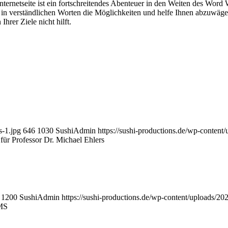
nternetseite ist ein fortschreitendes Abenteuer in den Weiten des Word
e in verständlichen Worten die Möglichkeiten und helfe Ihnen abzuwägen
hrer Ziele nicht hilft.
s-1.jpg
646
1030
SushiAdmin
https://sushi-productions.de/wp-conte
für Professor Dr. Michael Ehlers
1200
SushiAdmin
https://sushi-productions.de/wp-content/uploads/
PMS