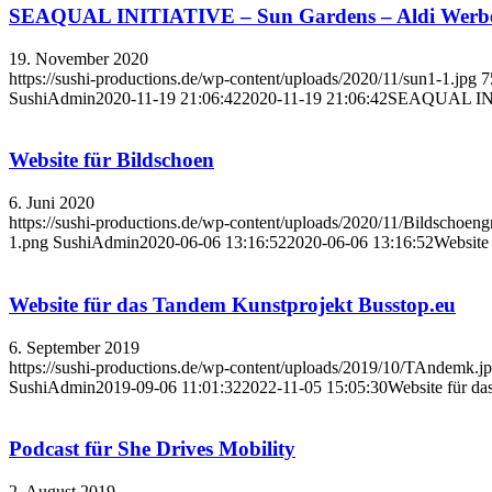
SEAQUAL INITIATIVE – Sun Gardens – Aldi Werbe
19. November 2020
https://sushi-productions.de/wp-content/uploads/2020/11/sun1-1.jpg
7
SushiAdmin
2020-11-19 21:06:42
2020-11-19 21:06:42
SEAQUAL INIT
Website für Bildschoen
6. Juni 2020
https://sushi-productions.de/wp-content/uploads/2020/11/Bildschoeng
1.png
SushiAdmin
2020-06-06 13:16:52
2020-06-06 13:16:52
Website
Website für das Tandem Kunstprojekt Busstop.eu
6. September 2019
https://sushi-productions.de/wp-content/uploads/2019/10/TAndemk.j
SushiAdmin
2019-09-06 11:01:32
2022-11-05 15:05:30
Website für da
Podcast für She Drives Mobility
2. August 2019