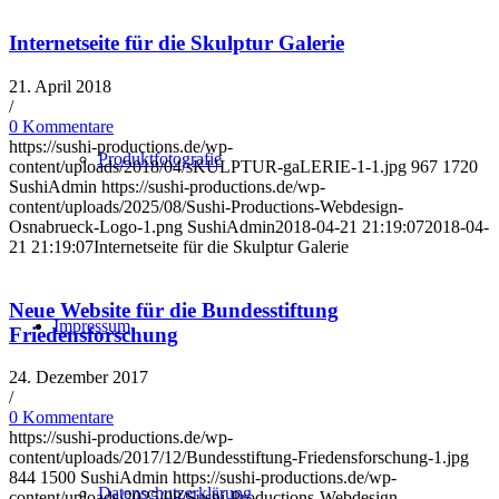
Internetseite für die Skulptur Galerie
21. April 2018
/
0 Kommentare
https://sushi-productions.de/wp-
Produktfotografie
content/uploads/2018/04/sKULPTUR-gaLERIE-1-1.jpg
967
1720
SushiAdmin
https://sushi-productions.de/wp-
content/uploads/2025/08/Sushi-Productions-Webdesign-
Osnabrueck-Logo-1.png
SushiAdmin
2018-04-21 21:19:07
2018-04-
21 21:19:07
Internetseite für die Skulptur Galerie
Neue Website für die Bundesstiftung
Impressum
Friedensforschung
24. Dezember 2017
/
0 Kommentare
https://sushi-productions.de/wp-
content/uploads/2017/12/Bundesstiftung-Friedensforschung-1.jpg
844
1500
SushiAdmin
https://sushi-productions.de/wp-
Datenschutzerklärung
content/uploads/2025/08/Sushi-Productions-Webdesign-